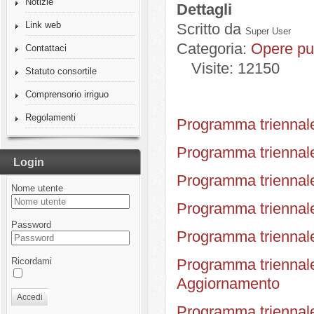
Notizie
Dettagli
Link web
Scritto da
Super User
Categoria:
Opere pu
Contattaci
Visite: 12150
Statuto consortile
Comprensorio irriguo
Regolamenti
Programma triennale
Programma triennale
Login
Programma triennale
Nome utente
Programma triennale
Password
Programma triennale
Ricordami
Programma triennale
Aggiornamento
Accedi
Programma triennale