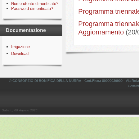
Nome utente dimenticato?
Password dimenticata?
Programma triennale
Programma triennale
Documentazione
Aggiornamento
(20/
Irrigazione
Download
© CONSORZIO DI BONIFICA DELLA NURRA - Cod.Fisc.: 80000030900 - Via Rolando,
consor
Sabato, 08 Agosto 2026