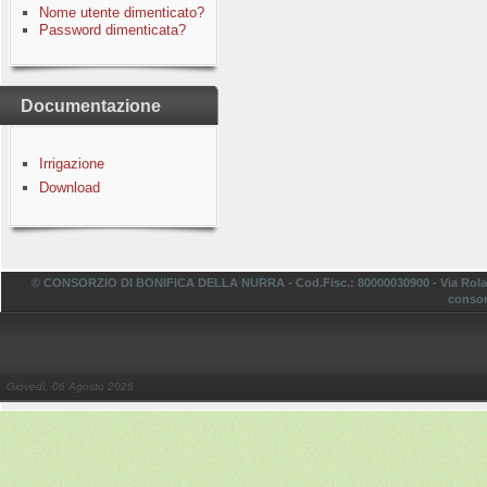
Nome utente dimenticato?
Password dimenticata?
Documentazione
Irrigazione
Download
© CONSORZIO DI BONIFICA DELLA NURRA - Cod.Fisc.: 80000030900 - Via Rolando,
consor
Giovedì, 06 Agosto 2026