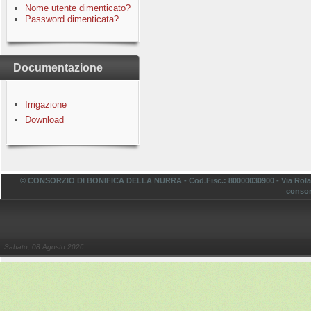
Nome utente dimenticato?
Password dimenticata?
Documentazione
Irrigazione
Download
© CONSORZIO DI BONIFICA DELLA NURRA - Cod.Fisc.: 80000030900 - Via Rolando,
consor
Sabato, 08 Agosto 2026