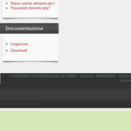
Nome utente dimenticato?
Password dimenticata?
Documentazione
Irrigazione
Download
© CONSORZIO DI BONIFICA DELLA NURRA - Cod.Fisc.: 80000030900 - Via Rolando,
consor
Venerdì, 07 Agosto 2026