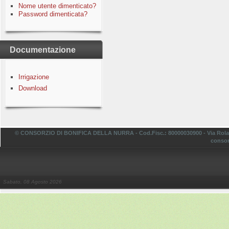
Nome utente dimenticato?
Password dimenticata?
Documentazione
Irrigazione
Download
© CONSORZIO DI BONIFICA DELLA NURRA - Cod.Fisc.: 80000030900 - Via Rolando,
consor
Sabato, 08 Agosto 2026