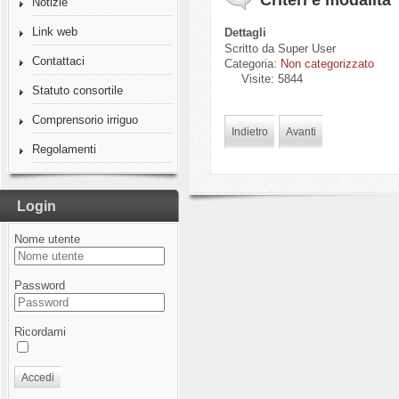
Criteri e modalità
Notizie
Link web
Dettagli
Scritto da
Super User
Contattaci
Categoria:
Non categorizzato
Visite: 5844
Statuto consortile
Comprensorio irriguo
Indietro
Avanti
Regolamenti
Login
Nome utente
Password
Ricordami
Accedi