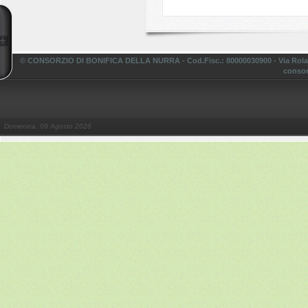
© CONSORZIO DI BONIFICA DELLA NURRA - Cod.Fisc.: 80000030900 - Via Rolando,
consor
Domenica, 09 Agosto 2026