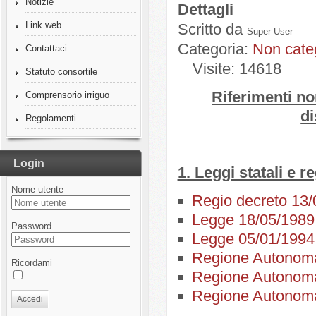
Notizie
Dettagli
Link web
Scritto da
Super User
Categoria:
Non cate
Contattaci
Visite: 14618
Statuto consortile
Riferimenti no
Comprensorio irriguo
di
Regolamenti
Login
1. Leggi statali e r
Nome utente
Regio decreto 13/
Legge 18/05/1989
Password
Legge 05/01/1994
Regione Autonoma
Ricordami
Regione Autonoma
Regione Autonoma
Accedi