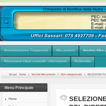
Amministrazione Trasparente
Albo pretorio
Vecchio Albo p
Riscossione tributi consortili - informazioni
Multimedia
Sei qui:
Home
Vecchio Albo pretorio
Non categorizzato
SELEZIONE PU
GENERALE
Menu Principale
SELEZIONE
Home