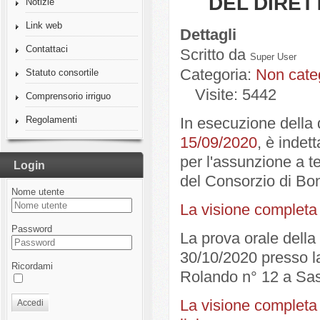
DEL DIRE
Notizie
Link web
Dettagli
Contattaci
Scritto da
Super User
Categoria:
Non cate
Statuto consortile
Visite: 5442
Comprensorio irriguo
Regolamenti
In esecuzione della 
15/09/2020
, è indet
per l'assunzione a t
Login
del Consorzio di Bon
Nome utente
La visione completa 
Password
La prova orale della 
30/10/2020 presso la
Ricordami
Rolando n° 12 a Sas
La visione completa d
Accedi