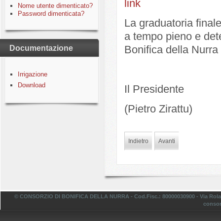
link
Nome utente dimenticato?
Password dimenticata?
La graduatoria final
a tempo pieno e dete
Bonifica della Nurra
Documentazione
Irrigazione
Download
Il Presidente
(Pietro Zirattu)
Indietro
Avanti
© CONSORZIO DI BONIFICA DELLA NURRA - Cod.Fisc.: 80000030900 - Via Rolando,
consor