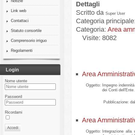
Notizie
Dettagli
Link web
Scritto da
Super User
Categoria principale
Contattaci
Categoria:
Area ammi
Statuto consortile
Visite: 8082
Comprensorio irriguo
Regolamenti
Login
Area Amministrati
Nome utente
Oggetto:
Impegno indennità d
dei Conti dell'Ente.
Password
Pubblicazione:
dal
Ricordami
Area Amministrati
Accedi
Oggetto:
Integrazione alla