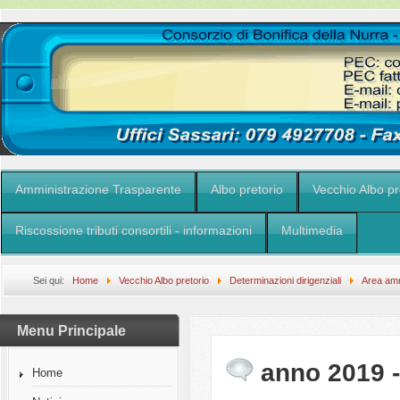
Amministrazione Trasparente
Albo pretorio
Vecchio Albo pr
Riscossione tributi consortili - informazioni
Multimedia
Sei qui:
Home
Vecchio Albo pretorio
Determinazioni dirigenziali
Area amm
Menu Principale
anno 2019 - 
Home