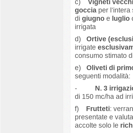
c)
Vigneti vecch
goccia
per l’intera
di
giugno
e
luglio
c
irrigata
d)
Ortive (esclus
irrigate
esclusiva
consumo stimato di 
e)
Oliveti di pri
seguenti modalità:
-
N. 3 irrigaz
di 150 mc/ha ad irr
f)
Frutteti
: verra
presentate e valuta
accolte solo le
rich