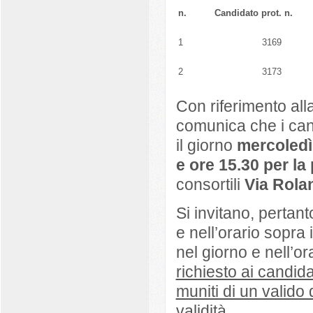
n.
Candidato prot. n.
1
3169
2
3173
Con riferimento all
comunica che i can
il giorno
mercoledì
e ore 15.30 per la
consortili
Via Rola
Si invitano, pertan
e nell’orario sopra
nel giorno e nell’o
richiesto ai candid
muniti di un valido
validità.