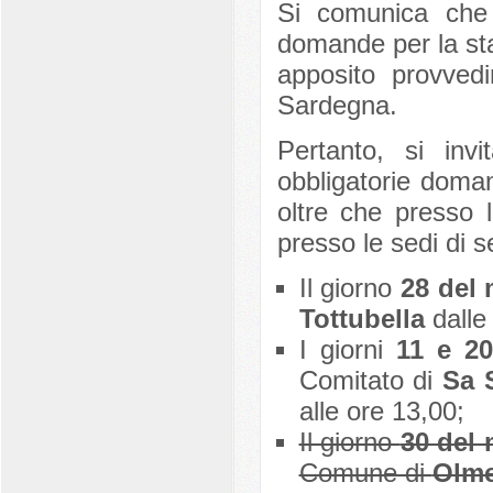
Si comunica che 
domande per la st
apposito provvedi
Sardegna.
Pertanto, si inv
obbligatorie doman
oltre che presso 
presso le sedi di s
Il giorno
28 del
Tottubella
dalle 
I giorni
11 e 2
Comitato di
Sa 
alle ore 13,00;
Il giorno
30 del
Comune di
Olm