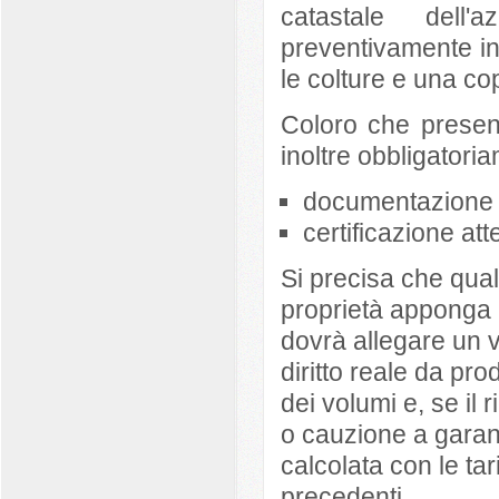
catastale dell
preventivamente ind
le colture e una cop
Coloro che presen
inoltre obbligatori
documentazione ca
certificazione att
Si precisa che qualo
proprietà apponga l
dovrà allegare un va
diritto reale da p
dei volumi e, se il
o cauzione a garanz
calcolata con le tar
precedenti.