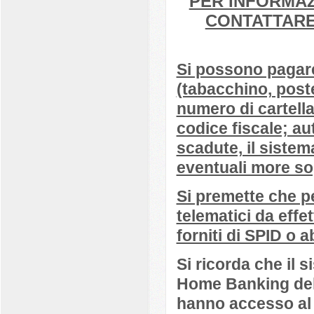
PER INFORMAZ
CONTATTARE I
Si possono pagare p
(tabacchino, poste,
numero di cartella
codice fiscale; au
scadute, il sistem
eventuali more so
Si premette che p
telematici da effe
forniti di SPID o
Si ricorda che il s
Home Banking dell
hanno accesso al 