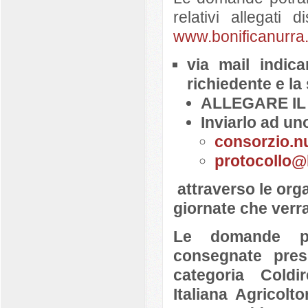
relativi allegati d
www.bonificanurra.
via mail indi
richiedente e 
ALLEGARE I
Inviarlo ad uno
consorzio.nu
protocollo@
attraverso le org
giornate che verr
Le domande po
consegnate press
categoria Coldir
Italiana Agricolt