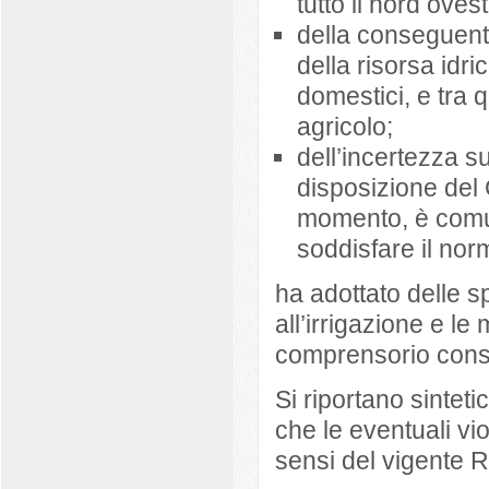
tutto il nord oves
della conseguente
della risorsa idri
domestici, e tra 
agricolo;
dell’incertezza s
disposizione del 
momento, è comun
soddisfare il norm
ha adottato delle s
all’irrigazione e le 
comprensorio conso
Si riportano sinteti
che le eventuali v
sensi del vigente 