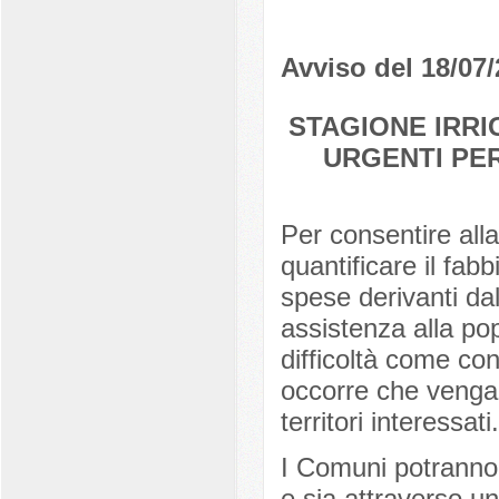
Avviso del 18/07
STAGIONE IRRI
URGENTI PER
Per
consentire all
quantificare il fab
spese derivanti dal
assistenza alla po
difficoltà come cont
occorre che vengan
territori interessati.
I Comuni potranno 
e sia attraverso un