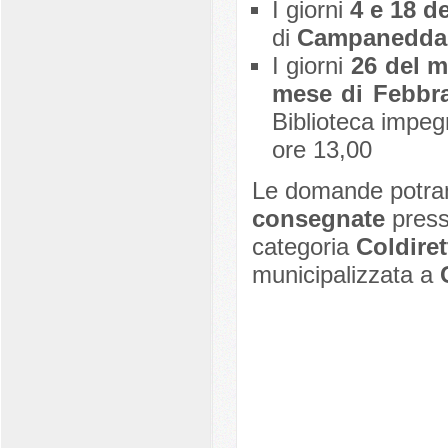
I giorni
4 e 18 d
di
Campanedda
I giorni
26 del 
mese di Febbr
Biblioteca impeg
ore 13,00
Le domande potra
consegnate
presso
categoria
Coldiret
municipalizzata a