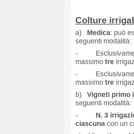
Colture irriga
a)
Medica
: può es
seguenti modalità:
- Esclusivamen
massimo
tre
irrigaz
- Esclusivamen
massimo
tre
irrigaz
b)
Vigneti primo 
seguenti modalità:
-
N. 3
irrigaz
ciascuna
con un co