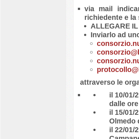
via mail indi
richiedente e 
ALLEGARE I
Inviarlo ad uno
consorzio.nu
consorzio@b
consorzio.nu
protocollo@
attraverso le orga
il 10/01/
dalle ore
il 15/01
Olmedo d
il 22/01/
Campaned