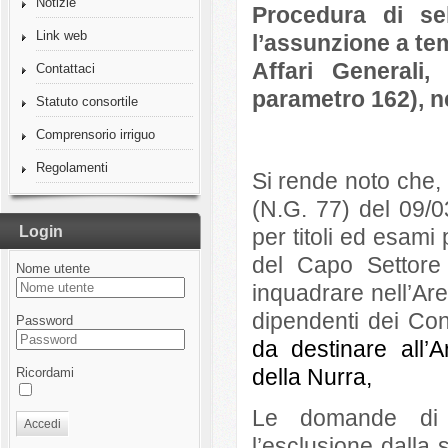
Notizie
Procedura di se
Link web
l’assunzione a te
Affari Generali
Contattaci
parametro 162), n
Statuto consortile
Comprensorio irriguo
Regolamenti
Si rende noto che,
(N.G. 77) del 09/0
Login
per titoli ed esami
del Capo Settore 
Nome utente
inquadrare nell’Are
dipendenti dei Con
Password
da destinare all’
della Nurra,
Ricordami
Le domande di p
Accedi
l’esclusione dalla 