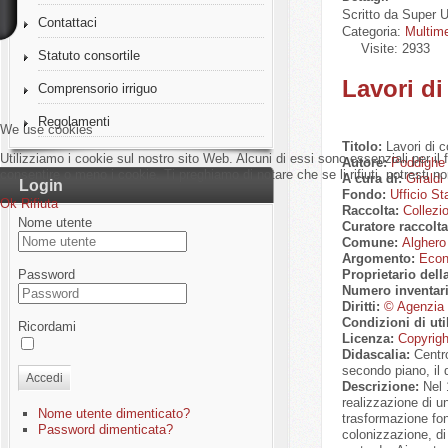
Scritto da
Super U
Contattaci
Categoria:
Multim
Visite: 2933
Statuto consortile
Lavori di
Comprensorio irriguo
Regolamenti
We use cookies
Titolo:
Lavori di 
Utilizziamo i cookie sul nostro sito Web. Alcuni di essi sono essenziali per il 
Autore:
Poddighe 
consentire o meno i cookie. Ti preghiamo di notare che se li rifiuti, potresti non
A cura di:
Giraldi
Login
Fondo:
Ufficio 
Ok
Rifiuta
Raccolta:
Collezi
Nome utente
Curatore raccolt
Comune:
Alghero
Argomento:
Econ
Proprietario dell
Password
Numero inventar
Diritti:
© Agenzia 
Condizioni di uti
Ricordami
Licenza:
Copyright 
Didascalia:
Centro
secondo piano, il 
Accedi
Descrizione:
Nel 
realizzazione di u
Nome utente dimenticato?
trasformazione fond
Password dimenticata?
colonizzazione, di