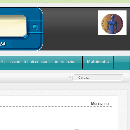
Riscossione tributi consortili - informazioni
Multimedia
Multimedia