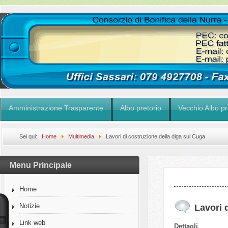
Amministrazione Trasparente
Albo pretorio
Vecchio Albo pr
Sei qui:
Home
Multimedia
Lavori di costruzione della diga sul Cuga
Menu Principale
Home
Notizie
Lavori 
Link web
Dettagli