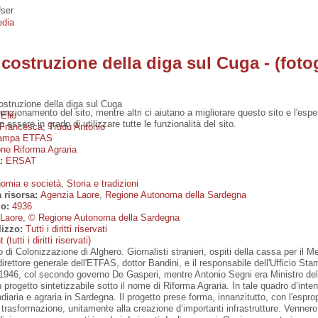
ser
edia
 costruzione della diga sul Cuga - (fotog
costruzione della diga sul Cuga
funzionamento del sito, mentre altri ci aiutano a migliorare questo sito e l'esp
Elio
 essere in grado di utilizzare tutte le funzionalità del sito.
 Francesca
,
Trudu Antonio
Stampa ETFAS
one Riforma Agraria
a:
ERSAT
omia e società
,
Storia e tradizioni
a risorsa:
Agenzia Laore
,
Regione Autonoma della Sardegna
io:
4936
Laore
,
© Regione Autonoma della Sardegna
lizzo:
Tutti i diritti riservati
(tutti i diritti riservati)
 di Colonizzazione di Alghero. Giornalisti stranieri, ospiti della cassa per il M
direttore generale dell'ETFAS, dottor Bandini, e il responsabile dell'Ufficio Sta
1946, col secondo governo De Gasperi, mentre Antonio Segni era Ministro dell'A
n progetto sintetizzabile sotto il nome di Riforma Agraria. In tale quadro d’int
iaria e agraria in Sardegna. Il progetto prese forma, innanzitutto, con l'espropri
 trasformazione, unitamente alla creazione d’importanti infrastrutture. Vennero