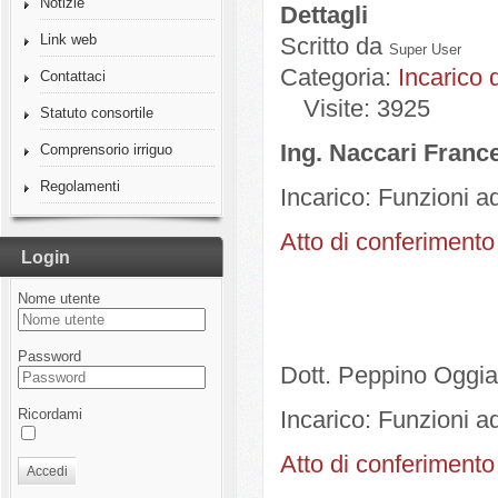
Notizie
Dettagli
Link web
Scritto da
Super User
Categoria:
Incarico 
Contattaci
Visite: 3925
Statuto consortile
Ing. Naccari Franc
Comprensorio irriguo
Regolamenti
Incarico: Funzioni a
Atto di conferimento
Login
Nome utente
Password
Dott. Peppino Oggi
Ricordami
Incarico: Funzioni ad
Atto di conferimento
Accedi