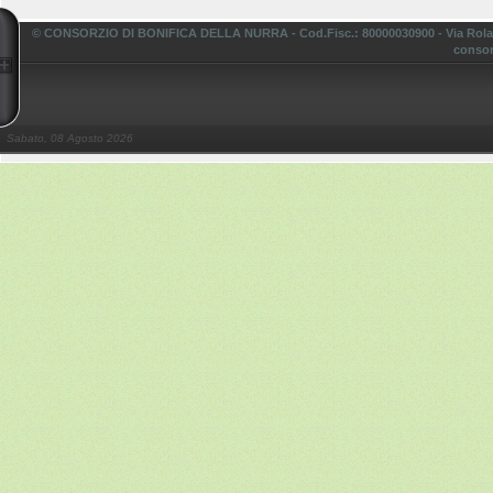
© CONSORZIO DI BONIFICA DELLA NURRA - Cod.Fisc.: 80000030900 - Via Rolando,
consor
Sabato, 08 Agosto 2026