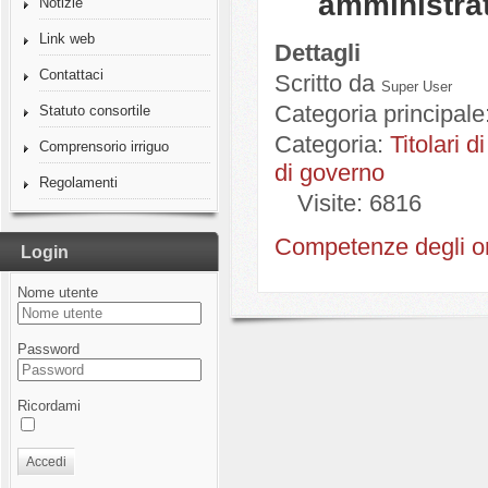
amministra
Notizie
Link web
Dettagli
Contattaci
Scritto da
Super User
Categoria principale
Statuto consortile
Categoria:
Titolari d
Comprensorio irriguo
di governo
Regolamenti
Visite: 6816
Competenze degli org
Login
Nome utente
Password
Ricordami
Accedi