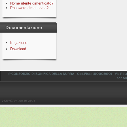
Nome utente dimenticato?
Password dimenticata?
Documentazione
Irrigazione
Download
© CONSORZIO DI BONIFICA DELLA NURRA - Cod.Fisc.: 80000030900 - Via Rolando,
consor
Venerdì, 07 Agosto 2026