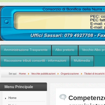
Amministrazione Trasparente
Albo pretorio
Vecchio Albo pr
Riscossione tributi consortili - informazioni
Multimedia
Sei qui:
Home
Vecchie pubblicazioni
Organizzazione
Titolari di incarich
governo
Competenze degli organi di indirizzo politico-amministrativo
Menu Principale
Competenze 
Home