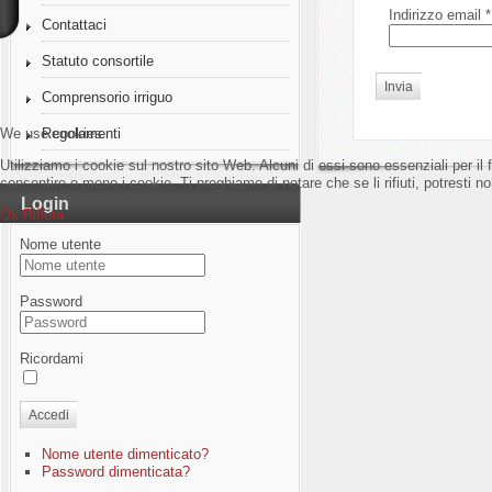
Indirizzo email
*
Contattaci
Statuto consortile
Invia
Comprensorio irriguo
We use cookies
Regolamenti
Utilizziamo i cookie sul nostro sito Web. Alcuni di essi sono essenziali per il 
consentire o meno i cookie. Ti preghiamo di notare che se li rifiuti, potresti non
Login
Ok
Rifiuta
Nome utente
Password
Ricordami
Accedi
Nome utente dimenticato?
Password dimenticata?